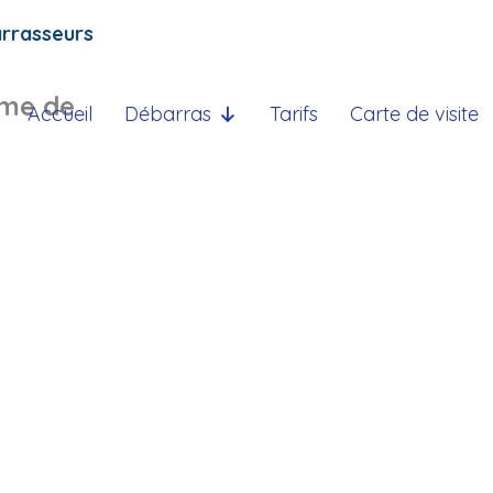
arrasseurs
ème de
Accueil
Débarras
Tarifs
Carte de visite