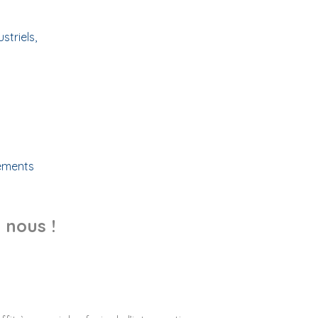
triels,
tements
 nous !