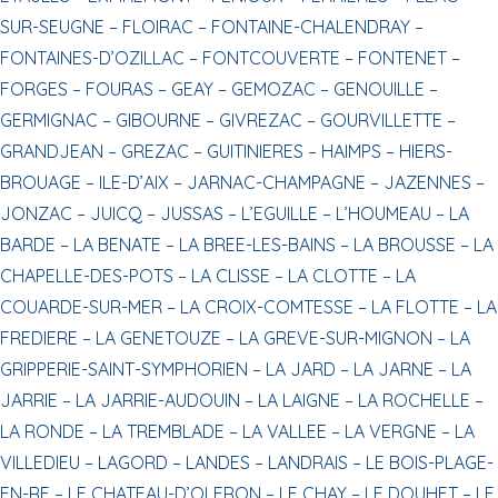
SUR-SEUGNE –
FLOIRAC –
FONTAINE-CHALENDRAY –
FONTAINES-D’OZILLAC –
FONTCOUVERTE –
FONTENET –
FORGES –
FOURAS –
GEAY –
GEMOZAC –
GENOUILLE –
GERMIGNAC –
GIBOURNE –
GIVREZAC –
GOURVILLETTE –
GRANDJEAN –
GREZAC –
GUITINIERES –
HAIMPS –
HIERS-
BROUAGE –
ILE-D’AIX –
JARNAC-CHAMPAGNE –
JAZENNES –
JONZAC –
JUICQ –
JUSSAS –
L’EGUILLE –
L’HOUMEAU –
LA
BARDE –
LA BENATE –
LA BREE-LES-BAINS –
LA BROUSSE –
LA
CHAPELLE-DES-POTS –
LA CLISSE –
LA CLOTTE –
LA
COUARDE-SUR-MER –
LA CROIX-COMTESSE –
LA FLOTTE –
LA
FREDIERE –
LA GENETOUZE –
LA GREVE-SUR-MIGNON –
LA
GRIPPERIE-SAINT-SYMPHORIEN –
LA JARD –
LA JARNE –
LA
JARRIE –
LA JARRIE-AUDOUIN –
LA LAIGNE –
LA ROCHELLE –
LA RONDE –
LA TREMBLADE –
LA VALLEE –
LA VERGNE –
LA
VILLEDIEU –
LAGORD –
LANDES –
LANDRAIS –
LE BOIS-PLAGE-
EN-RE –
LE CHATEAU-D’OLERON –
LE CHAY –
LE DOUHET –
LE