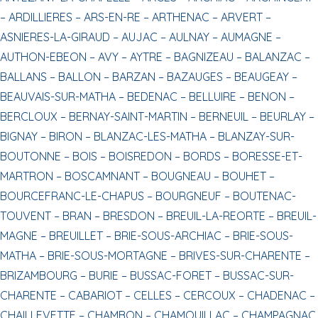
–
ARDILLIERES –
ARS-EN-RE –
ARTHENAC –
ARVERT –
ASNIERES-LA-GIRAUD –
AUJAC –
AULNAY –
AUMAGNE –
AUTHON-EBEON –
AVY –
AYTRE –
BAGNIZEAU –
BALANZAC –
BALLANS –
BALLON –
BARZAN –
BAZAUGES –
BEAUGEAY –
BEAUVAIS-SUR-MATHA –
BEDENAC –
BELLUIRE –
BENON –
BERCLOUX –
BERNAY-SAINT-MARTIN –
BERNEUIL –
BEURLAY –
BIGNAY –
BIRON –
BLANZAC-LES-MATHA –
BLANZAY-SUR-
BOUTONNE –
BOIS –
BOISREDON –
BORDS –
BORESSE-ET-
MARTRON –
BOSCAMNANT –
BOUGNEAU –
BOUHET –
BOURCEFRANC-LE-CHAPUS –
BOURGNEUF –
BOUTENAC-
TOUVENT –
BRAN –
BRESDON –
BREUIL-LA-REORTE –
BREUIL-
MAGNE –
BREUILLET –
BRIE-SOUS-ARCHIAC –
BRIE-SOUS-
MATHA –
BRIE-SOUS-MORTAGNE –
BRIVES-SUR-CHARENTE –
BRIZAMBOURG –
BURIE –
BUSSAC-FORET –
BUSSAC-SUR-
CHARENTE –
CABARIOT –
CELLES –
CERCOUX –
CHADENAC –
CHAILLEVETTE –
CHAMBON –
CHAMOUILLAC –
CHAMPAGNAC