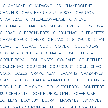
–
CHAMPAGNE –
CHAMPAGNOLLES –
CHAMPDOLENT –
CHANIERS –
CHANTEMERLE-SUR-LA-SOIE –
CHARRON –
CHARTUZAC –
CHATELAILLON-PLAGE –
CHATENET –
CHAUNAC –
CHENAC-SAINT-SEURIN-D’UZET –
CHEPNIERS –
CHERAC –
CHERBONNIERES –
CHERMIGNAC –
CHERVETTES –
CHEVANCEAUX –
CHIVES –
CIERZAC –
CIRE-D’AUNIS –
CLAM –
CLAVETTE –
CLERAC –
CLION –
COIVERT –
COLOMBIERS –
CONSAC –
CONTRE –
CORIGNAC –
CORME-ECLUSE –
CORME-ROYAL –
COULONGES –
COURANT –
COURCELLES –
COURCERAC –
COURCON –
COURCOURY –
COURPIGNAC –
COUX –
COZES –
CRAMCHABAN –
CRAVANS –
CRAZANNES –
CRESSE –
CROIX-CHAPEAU –
DAMPIERRE-SUR-BOUTONNE –
DOEUIL-SUR-LE-MIGNON –
DOLUS-D’OLERON –
DOMPIERRE-
SUR-CHARENTE –
DOMPIERRE-SUR-MER –
ECHEBRUNE –
ECHILLAIS –
ECOYEUX –
ECURAT –
EPARGNES –
ESNANDES –
ETAULES –
EXPIREMONT –
FENIOUX –
FERRIERES –
FLEAC-