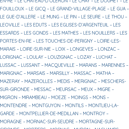
EN-RE –
LE CHATEAU-D’OLERON –
LE CHAY –
LE DOUHET –
LE
FOUILLOUX –
LE GICQ –
LE GRAND-VILLAGE-PLAGE –
LE GUA –
LE GUE-D’ALLERE –
LE MUNG –
LE PIN –
LE SEURE –
LE THOU –
LEOVILLE –
LES EDUTS –
LES EGLISES-D’ARGENTEUIL –
LES
ESSARDS –
LES GONDS –
LES MATHES –
LES NOUILLERS –
LES
PORTES-EN-RE –
LES TOUCHES-DE-PERIGNY –
LOIRE-LES-
MARAIS –
LOIRE-SUR-NIE –
LOIX –
LONGEVES –
LONZAC –
LORIGNAC –
LOULAY –
LOUZIGNAC –
LOZAY –
LUCHAT –
LUSSAC –
LUSSANT –
MACQUEVILLE –
MARANS –
MARENNES –
MARIGNAC –
MARSAIS –
MARSILLY –
MASSAC –
MATHA –
MAZERAY –
MAZEROLLES –
MEDIS –
MERIGNAC –
MESCHERS-
SUR-GIRONDE –
MESSAC –
MEURSAC –
MEUX –
MIGRE –
MIGRON –
MIRAMBEAU –
MOEZE –
MOINGS –
MONS –
MONTENDRE –
MONTGUYON –
MONTILS –
MONTLIEU-LA-
GARDE –
MONTPELLIER-DE-MEDILLAN –
MONTROY –
MORAGNE –
MORNAC-SUR-SEUDRE –
MORTAGNE-SUR-