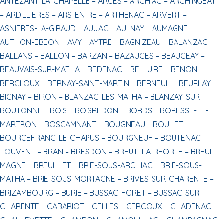
ANTEZANT-LA-CHAPELLE –
ARCES –
ARCHIAC –
ARCHINGEAY
–
ARDILLIERES –
ARS-EN-RE –
ARTHENAC –
ARVERT –
ASNIERES-LA-GIRAUD –
AUJAC –
AULNAY –
AUMAGNE –
AUTHON-EBEON –
AVY –
AYTRE –
BAGNIZEAU –
BALANZAC –
BALLANS –
BALLON –
BARZAN –
BAZAUGES –
BEAUGEAY –
BEAUVAIS-SUR-MATHA –
BEDENAC –
BELLUIRE –
BENON –
BERCLOUX –
BERNAY-SAINT-MARTIN –
BERNEUIL –
BEURLAY –
BIGNAY –
BIRON –
BLANZAC-LES-MATHA –
BLANZAY-SUR-
BOUTONNE –
BOIS –
BOISREDON –
BORDS –
BORESSE-ET-
MARTRON –
BOSCAMNANT –
BOUGNEAU –
BOUHET –
BOURCEFRANC-LE-CHAPUS –
BOURGNEUF –
BOUTENAC-
TOUVENT –
BRAN –
BRESDON –
BREUIL-LA-REORTE –
BREUIL-
MAGNE –
BREUILLET –
BRIE-SOUS-ARCHIAC –
BRIE-SOUS-
MATHA –
BRIE-SOUS-MORTAGNE –
BRIVES-SUR-CHARENTE –
BRIZAMBOURG –
BURIE –
BUSSAC-FORET –
BUSSAC-SUR-
CHARENTE –
CABARIOT –
CELLES –
CERCOUX –
CHADENAC –