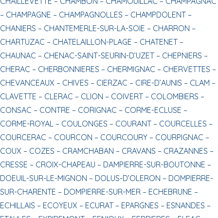
CHAILLEVETTE –
CHAMBON –
CHAMOUILLAC –
CHAMPAGNAC
–
CHAMPAGNE –
CHAMPAGNOLLES –
CHAMPDOLENT –
CHANIERS –
CHANTEMERLE-SUR-LA-SOIE –
CHARRON –
CHARTUZAC –
CHATELAILLON-PLAGE –
CHATENET –
CHAUNAC –
CHENAC-SAINT-SEURIN-D’UZET –
CHEPNIERS –
CHERAC –
CHERBONNIERES –
CHERMIGNAC –
CHERVETTES –
CHEVANCEAUX –
CHIVES –
CIERZAC –
CIRE-D’AUNIS –
CLAM –
CLAVETTE –
CLERAC –
CLION –
COIVERT –
COLOMBIERS –
CONSAC –
CONTRE –
CORIGNAC –
CORME-ECLUSE –
CORME-ROYAL –
COULONGES –
COURANT –
COURCELLES –
COURCERAC –
COURCON –
COURCOURY –
COURPIGNAC –
COUX –
COZES –
CRAMCHABAN –
CRAVANS –
CRAZANNES –
CRESSE –
CROIX-CHAPEAU –
DAMPIERRE-SUR-BOUTONNE –
DOEUIL-SUR-LE-MIGNON –
DOLUS-D’OLERON –
DOMPIERRE-
SUR-CHARENTE –
DOMPIERRE-SUR-MER –
ECHEBRUNE –
ECHILLAIS –
ECOYEUX –
ECURAT –
EPARGNES –
ESNANDES –