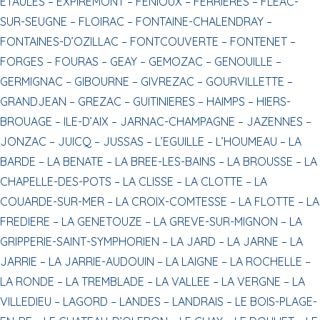
ETAULES –
EXPIREMONT –
FENIOUX –
FERRIERES –
FLEAC-
SUR-SEUGNE –
FLOIRAC –
FONTAINE-CHALENDRAY –
FONTAINES-D’OZILLAC –
FONTCOUVERTE –
FONTENET –
FORGES –
FOURAS –
GEAY –
GEMOZAC –
GENOUILLE –
GERMIGNAC –
GIBOURNE –
GIVREZAC –
GOURVILLETTE –
GRANDJEAN –
GREZAC –
GUITINIERES –
HAIMPS –
HIERS-
BROUAGE –
ILE-D’AIX –
JARNAC-CHAMPAGNE –
JAZENNES –
JONZAC –
JUICQ –
JUSSAS –
L’EGUILLE –
L’HOUMEAU –
LA
BARDE –
LA BENATE –
LA BREE-LES-BAINS –
LA BROUSSE –
LA
CHAPELLE-DES-POTS –
LA CLISSE –
LA CLOTTE –
LA
COUARDE-SUR-MER –
LA CROIX-COMTESSE –
LA FLOTTE –
LA
FREDIERE –
LA GENETOUZE –
LA GREVE-SUR-MIGNON –
LA
GRIPPERIE-SAINT-SYMPHORIEN –
LA JARD –
LA JARNE –
LA
JARRIE –
LA JARRIE-AUDOUIN –
LA LAIGNE –
LA ROCHELLE –
LA RONDE –
LA TREMBLADE –
LA VALLEE –
LA VERGNE –
LA
VILLEDIEU –
LAGORD –
LANDES –
LANDRAIS –
LE BOIS-PLAGE-