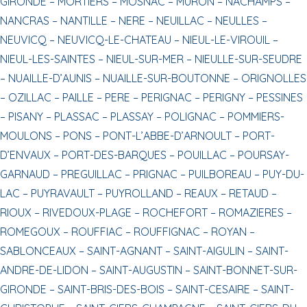
GIRONDE –
MORTIERS –
MOSNAC –
MURON –
NACHAMPS –
NANCRAS –
NANTILLE –
NERE –
NEUILLAC –
NEULLES –
NEUVICQ –
NEUVICQ-LE-CHATEAU –
NIEUL-LE-VIROUIL –
NIEUL-LES-SAINTES –
NIEUL-SUR-MER –
NIEULLE-SUR-SEUDRE
–
NUAILLE-D’AUNIS –
NUAILLE-SUR-BOUTONNE –
ORIGNOLLES
–
OZILLAC –
PAILLE –
PERE –
PERIGNAC –
PERIGNY –
PESSINES
–
PISANY –
PLASSAC –
PLASSAY –
POLIGNAC –
POMMIERS-
MOULONS –
PONS –
PONT-L’ABBE-D’ARNOULT –
PORT-
D’ENVAUX –
PORT-DES-BARQUES –
POUILLAC –
POURSAY-
GARNAUD –
PREGUILLAC –
PRIGNAC –
PUILBOREAU –
PUY-DU-
LAC –
PUYRAVAULT –
PUYROLLAND –
REAUX –
RETAUD –
RIOUX –
RIVEDOUX-PLAGE –
ROCHEFORT –
ROMAZIERES –
ROMEGOUX –
ROUFFIAC –
ROUFFIGNAC –
ROYAN –
SABLONCEAUX –
SAINT-AGNANT –
SAINT-AIGULIN –
SAINT-
ANDRE-DE-LIDON –
SAINT-AUGUSTIN –
SAINT-BONNET-SUR-
GIRONDE –
SAINT-BRIS-DES-BOIS –
SAINT-CESAIRE –
SAINT-