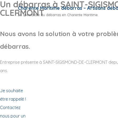
Un débarras à SAINT-SIGIS
Charente Maritime débarras – Artisans déb
CLERMONT
Le spécialiste du débarras en Charente Maritime
Nous avons la solution à votre probl
débarras.
Entreprise présente à SAINT-SIGISMOND-DE-CLERMONT depui
ans.
Je souhaite
étre rappelé !
Contactez
nous pour un