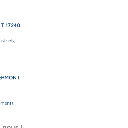
T 17240
triels,
LERMONT
tements
 nous !