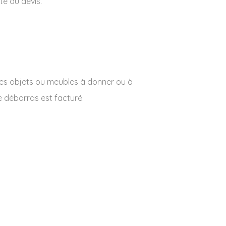
te du devis.
des objets ou meubles à donner ou à
e débarras est facturé.