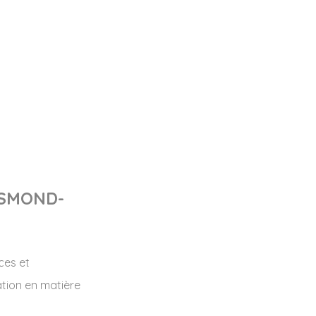
GISMOND-
ces et
ation en matière