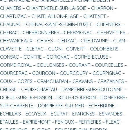
CHANIERS –
CHANTEMERLE-SUR-LA-SOIE –
CHARRON –
CHARTUZAC –
CHATELAILLON-PLAGE –
CHATENET –
CHAUNAC –
CHENAC-SAINT-SEURIN-D’UZET –
CHEPNIERS –
CHERAC –
CHERBONNIERES –
CHERMIGNAC –
CHERVETTES –
CHEVANCEAUX –
CHIVES –
CIERZAC –
CIRE-D’AUNIS –
CLAM –
CLAVETTE –
CLERAC –
CLION –
COIVERT –
COLOMBIERS –
CONSAC –
CONTRE –
CORIGNAC –
CORME-ECLUSE –
CORME-ROYAL –
COULONGES –
COURANT –
COURCELLES –
COURCERAC –
COURCON –
COURCOURY –
COURPIGNAC –
COUX –
COZES –
CRAMCHABAN –
CRAVANS –
CRAZANNES –
CRESSE –
CROIX-CHAPEAU –
DAMPIERRE-SUR-BOUTONNE –
DOEUIL-SUR-LE-MIGNON –
DOLUS-D’OLERON –
DOMPIERRE-
SUR-CHARENTE –
DOMPIERRE-SUR-MER –
ECHEBRUNE –
ECHILLAIS –
ECOYEUX –
ECURAT –
EPARGNES –
ESNANDES –
ETAULES –
EXPIREMONT –
FENIOUX –
FERRIERES –
FLEAC-
SUR-SEUGNE –
FLOIRAC –
FONTAINE-CHALENDRAY –