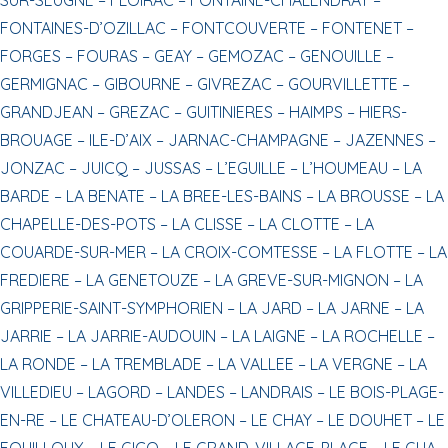
FONTAINES-D’OZILLAC –
FONTCOUVERTE –
FONTENET –
FORGES –
FOURAS –
GEAY –
GEMOZAC –
GENOUILLE –
GERMIGNAC –
GIBOURNE –
GIVREZAC –
GOURVILLETTE –
GRANDJEAN –
GREZAC –
GUITINIERES –
HAIMPS –
HIERS-
BROUAGE –
ILE-D’AIX –
JARNAC-CHAMPAGNE –
JAZENNES –
JONZAC –
JUICQ –
JUSSAS –
L’EGUILLE –
L’HOUMEAU –
LA
BARDE –
LA BENATE –
LA BREE-LES-BAINS –
LA BROUSSE –
LA
CHAPELLE-DES-POTS –
LA CLISSE –
LA CLOTTE –
LA
COUARDE-SUR-MER –
LA CROIX-COMTESSE –
LA FLOTTE –
LA
FREDIERE –
LA GENETOUZE –
LA GREVE-SUR-MIGNON –
LA
GRIPPERIE-SAINT-SYMPHORIEN –
LA JARD –
LA JARNE –
LA
JARRIE –
LA JARRIE-AUDOUIN –
LA LAIGNE –
LA ROCHELLE –
LA RONDE –
LA TREMBLADE –
LA VALLEE –
LA VERGNE –
LA
VILLEDIEU –
LAGORD –
LANDES –
LANDRAIS –
LE BOIS-PLAGE-
EN-RE –
LE CHATEAU-D’OLERON –
LE CHAY –
LE DOUHET –
LE
FOUILLOUX –
LE GICQ –
LE GRAND-VILLAGE-PLAGE –
LE GUA –