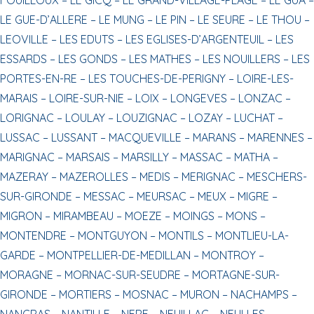
LE GUE-D’ALLERE –
LE MUNG –
LE PIN –
LE SEURE –
LE THOU –
LEOVILLE –
LES EDUTS –
LES EGLISES-D’ARGENTEUIL –
LES
ESSARDS –
LES GONDS –
LES MATHES –
LES NOUILLERS –
LES
PORTES-EN-RE –
LES TOUCHES-DE-PERIGNY –
LOIRE-LES-
MARAIS –
LOIRE-SUR-NIE –
LOIX –
LONGEVES –
LONZAC –
LORIGNAC –
LOULAY –
LOUZIGNAC –
LOZAY –
LUCHAT –
LUSSAC –
LUSSANT –
MACQUEVILLE –
MARANS –
MARENNES –
MARIGNAC –
MARSAIS –
MARSILLY –
MASSAC –
MATHA –
MAZERAY –
MAZEROLLES –
MEDIS –
MERIGNAC –
MESCHERS-
SUR-GIRONDE –
MESSAC –
MEURSAC –
MEUX –
MIGRE –
MIGRON –
MIRAMBEAU –
MOEZE –
MOINGS –
MONS –
MONTENDRE –
MONTGUYON –
MONTILS –
MONTLIEU-LA-
GARDE –
MONTPELLIER-DE-MEDILLAN –
MONTROY –
MORAGNE –
MORNAC-SUR-SEUDRE –
MORTAGNE-SUR-
GIRONDE –
MORTIERS –
MOSNAC –
MURON –
NACHAMPS –
NANCRAS –
NANTILLE –
NERE –
NEUILLAC –
NEULLES –