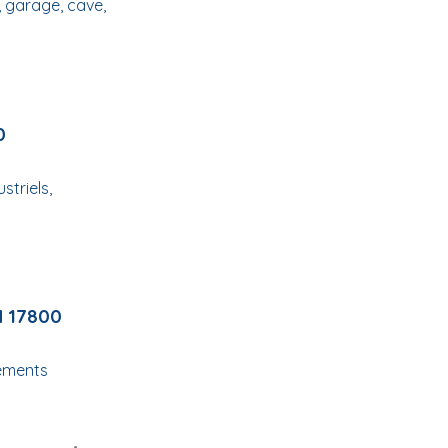
 garage, cave,
0
triels,
N 17800
tements