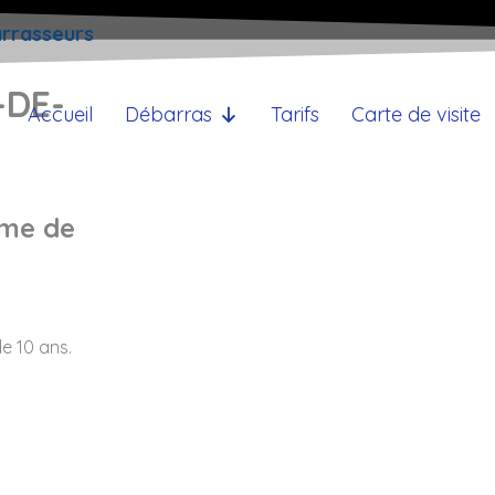
arrasseurs
-DE-
Accueil
Débarras
Tarifs
Carte de visite
ème de
e 10 ans.