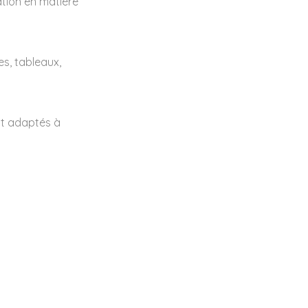
ation en matière
es, tableaux,
nt adaptés à