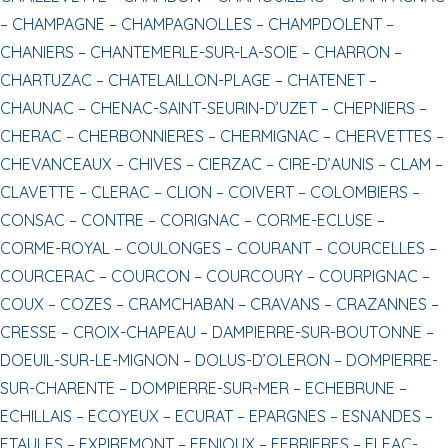
–
CHAMPAGNE –
CHAMPAGNOLLES –
CHAMPDOLENT –
CHANIERS –
CHANTEMERLE-SUR-LA-SOIE –
CHARRON –
CHARTUZAC –
CHATELAILLON-PLAGE –
CHATENET –
CHAUNAC –
CHENAC-SAINT-SEURIN-D’UZET –
CHEPNIERS –
CHERAC –
CHERBONNIERES –
CHERMIGNAC –
CHERVETTES –
CHEVANCEAUX –
CHIVES –
CIERZAC –
CIRE-D’AUNIS –
CLAM –
CLAVETTE –
CLERAC –
CLION –
COIVERT –
COLOMBIERS –
CONSAC –
CONTRE –
CORIGNAC –
CORME-ECLUSE –
CORME-ROYAL –
COULONGES –
COURANT –
COURCELLES –
COURCERAC –
COURCON –
COURCOURY –
COURPIGNAC –
COUX –
COZES –
CRAMCHABAN –
CRAVANS –
CRAZANNES –
CRESSE –
CROIX-CHAPEAU –
DAMPIERRE-SUR-BOUTONNE –
DOEUIL-SUR-LE-MIGNON –
DOLUS-D’OLERON –
DOMPIERRE-
SUR-CHARENTE –
DOMPIERRE-SUR-MER –
ECHEBRUNE –
ECHILLAIS –
ECOYEUX –
ECURAT –
EPARGNES –
ESNANDES –
ETAULES –
EXPIREMONT –
FENIOUX –
FERRIERES –
FLEAC-