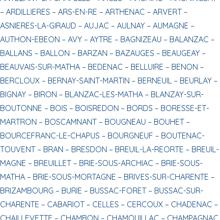
–
ARDILLIERES –
ARS-EN-RE –
ARTHENAC –
ARVERT –
ASNIERES-LA-GIRAUD –
AUJAC –
AULNAY –
AUMAGNE –
AUTHON-EBEON –
AVY –
AYTRE –
BAGNIZEAU –
BALANZAC –
BALLANS –
BALLON –
BARZAN –
BAZAUGES –
BEAUGEAY –
BEAUVAIS-SUR-MATHA –
BEDENAC –
BELLUIRE –
BENON –
BERCLOUX –
BERNAY-SAINT-MARTIN –
BERNEUIL –
BEURLAY –
BIGNAY –
BIRON –
BLANZAC-LES-MATHA –
BLANZAY-SUR-
BOUTONNE –
BOIS –
BOISREDON –
BORDS –
BORESSE-ET-
MARTRON –
BOSCAMNANT –
BOUGNEAU –
BOUHET –
BOURCEFRANC-LE-CHAPUS –
BOURGNEUF –
BOUTENAC-
TOUVENT –
BRAN –
BRESDON –
BREUIL-LA-REORTE –
BREUIL-
MAGNE –
BREUILLET –
BRIE-SOUS-ARCHIAC –
BRIE-SOUS-
MATHA –
BRIE-SOUS-MORTAGNE –
BRIVES-SUR-CHARENTE –
BRIZAMBOURG –
BURIE –
BUSSAC-FORET –
BUSSAC-SUR-
CHARENTE –
CABARIOT –
CELLES –
CERCOUX –
CHADENAC –
CHAILLEVETTE –
CHAMBON –
CHAMOUILLAC –
CHAMPAGNAC