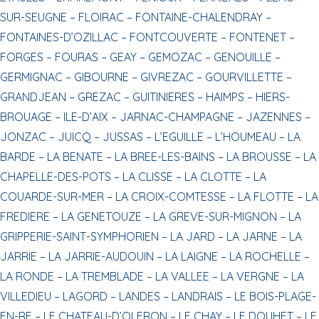
SUR-SEUGNE –
FLOIRAC –
FONTAINE-CHALENDRAY –
FONTAINES-D’OZILLAC –
FONTCOUVERTE –
FONTENET –
FORGES –
FOURAS –
GEAY –
GEMOZAC –
GENOUILLE –
GERMIGNAC –
GIBOURNE –
GIVREZAC –
GOURVILLETTE –
GRANDJEAN –
GREZAC –
GUITINIERES –
HAIMPS –
HIERS-
BROUAGE –
ILE-D’AIX –
JARNAC-CHAMPAGNE –
JAZENNES –
JONZAC –
JUICQ –
JUSSAS –
L’EGUILLE –
L’HOUMEAU –
LA
BARDE –
LA BENATE –
LA BREE-LES-BAINS –
LA BROUSSE –
LA
CHAPELLE-DES-POTS –
LA CLISSE –
LA CLOTTE –
LA
COUARDE-SUR-MER –
LA CROIX-COMTESSE –
LA FLOTTE –
LA
FREDIERE –
LA GENETOUZE –
LA GREVE-SUR-MIGNON –
LA
GRIPPERIE-SAINT-SYMPHORIEN –
LA JARD –
LA JARNE –
LA
JARRIE –
LA JARRIE-AUDOUIN –
LA LAIGNE –
LA ROCHELLE –
LA RONDE –
LA TREMBLADE –
LA VALLEE –
LA VERGNE –
LA
VILLEDIEU –
LAGORD –
LANDES –
LANDRAIS –
LE BOIS-PLAGE-
EN-RE –
LE CHATEAU-D’OLERON –
LE CHAY –
LE DOUHET –
LE