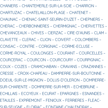
CHANIERS –
CHANTEMERLE-SUR-LA-SOIE –
CHARRON –
CHARTUZAC –
CHATELAILLON-PLAGE –
CHATENET –
CHAUNAC –
CHENAC-SAINT-SEURIN-D’UZET –
CHEPNIERS –
CHERAC –
CHERBONNIERES –
CHERMIGNAC –
CHERVETTES –
CHEVANCEAUX –
CHIVES –
CIERZAC –
CIRE-D’AUNIS –
CLAM –
CLAVETTE –
CLERAC –
CLION –
COIVERT –
COLOMBIERS –
CONSAC –
CONTRE –
CORIGNAC –
CORME-ECLUSE –
CORME-ROYAL –
COULONGES –
COURANT –
COURCELLES –
COURCERAC –
COURCON –
COURCOURY –
COURPIGNAC –
COUX –
COZES –
CRAMCHABAN –
CRAVANS –
CRAZANNES –
CRESSE –
CROIX-CHAPEAU –
DAMPIERRE-SUR-BOUTONNE –
DOEUIL-SUR-LE-MIGNON –
DOLUS-D’OLERON –
DOMPIERRE-
SUR-CHARENTE –
DOMPIERRE-SUR-MER –
ECHEBRUNE –
ECHILLAIS –
ECOYEUX –
ECURAT –
EPARGNES –
ESNANDES –
ETAULES –
EXPIREMONT –
FENIOUX –
FERRIERES –
FLEAC-
SUR-SEUGNE –
FLOIRAC –
FONTAINE-CHALENDRAY –