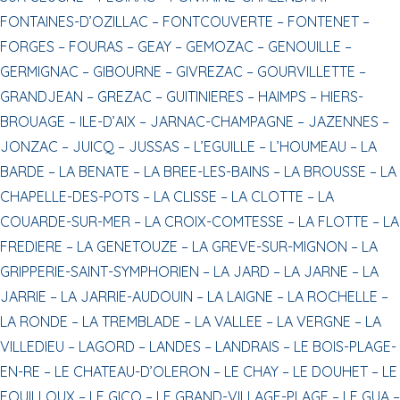
FONTAINES-D’OZILLAC –
FONTCOUVERTE –
FONTENET –
FORGES –
FOURAS –
GEAY –
GEMOZAC –
GENOUILLE –
GERMIGNAC –
GIBOURNE –
GIVREZAC –
GOURVILLETTE –
GRANDJEAN –
GREZAC –
GUITINIERES –
HAIMPS –
HIERS-
BROUAGE –
ILE-D’AIX –
JARNAC-CHAMPAGNE –
JAZENNES –
JONZAC –
JUICQ –
JUSSAS –
L’EGUILLE –
L’HOUMEAU –
LA
BARDE –
LA BENATE –
LA BREE-LES-BAINS –
LA BROUSSE –
LA
CHAPELLE-DES-POTS –
LA CLISSE –
LA CLOTTE –
LA
COUARDE-SUR-MER –
LA CROIX-COMTESSE –
LA FLOTTE –
LA
FREDIERE –
LA GENETOUZE –
LA GREVE-SUR-MIGNON –
LA
GRIPPERIE-SAINT-SYMPHORIEN –
LA JARD –
LA JARNE –
LA
JARRIE –
LA JARRIE-AUDOUIN –
LA LAIGNE –
LA ROCHELLE –
LA RONDE –
LA TREMBLADE –
LA VALLEE –
LA VERGNE –
LA
VILLEDIEU –
LAGORD –
LANDES –
LANDRAIS –
LE BOIS-PLAGE-
EN-RE –
LE CHATEAU-D’OLERON –
LE CHAY –
LE DOUHET –
LE
FOUILLOUX –
LE GICQ –
LE GRAND-VILLAGE-PLAGE –
LE GUA –