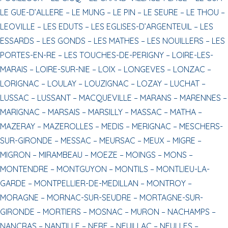
LE GUE-D’ALLERE –
LE MUNG –
LE PIN –
LE SEURE –
LE THOU –
LEOVILLE –
LES EDUTS –
LES EGLISES-D’ARGENTEUIL –
LES
ESSARDS –
LES GONDS –
LES MATHES –
LES NOUILLERS –
LES
PORTES-EN-RE –
LES TOUCHES-DE-PERIGNY –
LOIRE-LES-
MARAIS –
LOIRE-SUR-NIE –
LOIX –
LONGEVES –
LONZAC –
LORIGNAC –
LOULAY –
LOUZIGNAC –
LOZAY –
LUCHAT –
LUSSAC –
LUSSANT –
MACQUEVILLE –
MARANS –
MARENNES –
MARIGNAC –
MARSAIS –
MARSILLY –
MASSAC –
MATHA –
MAZERAY –
MAZEROLLES –
MEDIS –
MERIGNAC –
MESCHERS-
SUR-GIRONDE –
MESSAC –
MEURSAC –
MEUX –
MIGRE –
MIGRON –
MIRAMBEAU –
MOEZE –
MOINGS –
MONS –
MONTENDRE –
MONTGUYON –
MONTILS –
MONTLIEU-LA-
GARDE –
MONTPELLIER-DE-MEDILLAN –
MONTROY –
MORAGNE –
MORNAC-SUR-SEUDRE –
MORTAGNE-SUR-
GIRONDE –
MORTIERS –
MOSNAC –
MURON –
NACHAMPS –
NANCRAS –
NANTILLE –
NERE –
NEUILLAC –
NEULLES –