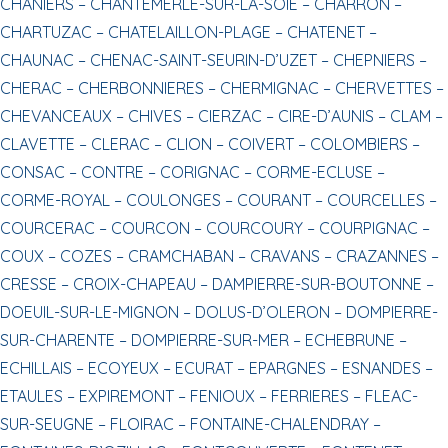
CHANIERS –
CHANTEMERLE-SUR-LA-SOIE –
CHARRON –
CHARTUZAC –
CHATELAILLON-PLAGE –
CHATENET –
CHAUNAC –
CHENAC-SAINT-SEURIN-D’UZET –
CHEPNIERS –
CHERAC –
CHERBONNIERES –
CHERMIGNAC –
CHERVETTES –
CHEVANCEAUX –
CHIVES –
CIERZAC –
CIRE-D’AUNIS –
CLAM –
CLAVETTE –
CLERAC –
CLION –
COIVERT –
COLOMBIERS –
CONSAC –
CONTRE –
CORIGNAC –
CORME-ECLUSE –
CORME-ROYAL –
COULONGES –
COURANT –
COURCELLES –
COURCERAC –
COURCON –
COURCOURY –
COURPIGNAC –
COUX –
COZES –
CRAMCHABAN –
CRAVANS –
CRAZANNES –
CRESSE –
CROIX-CHAPEAU –
DAMPIERRE-SUR-BOUTONNE –
DOEUIL-SUR-LE-MIGNON –
DOLUS-D’OLERON –
DOMPIERRE-
SUR-CHARENTE –
DOMPIERRE-SUR-MER –
ECHEBRUNE –
ECHILLAIS –
ECOYEUX –
ECURAT –
EPARGNES –
ESNANDES –
ETAULES –
EXPIREMONT –
FENIOUX –
FERRIERES –
FLEAC-
SUR-SEUGNE –
FLOIRAC –
FONTAINE-CHALENDRAY –