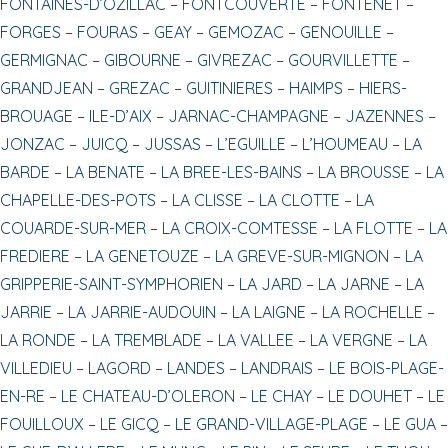
FONTAINES-D’OZILLAC –
FONTCOUVERTE –
FONTENET –
FORGES –
FOURAS –
GEAY –
GEMOZAC –
GENOUILLE –
GERMIGNAC –
GIBOURNE –
GIVREZAC –
GOURVILLETTE –
GRANDJEAN –
GREZAC –
GUITINIERES –
HAIMPS –
HIERS-
BROUAGE –
ILE-D’AIX –
JARNAC-CHAMPAGNE –
JAZENNES –
JONZAC –
JUICQ –
JUSSAS –
L’EGUILLE –
L’HOUMEAU –
LA
BARDE –
LA BENATE –
LA BREE-LES-BAINS –
LA BROUSSE –
LA
CHAPELLE-DES-POTS –
LA CLISSE –
LA CLOTTE –
LA
COUARDE-SUR-MER –
LA CROIX-COMTESSE –
LA FLOTTE –
LA
FREDIERE –
LA GENETOUZE –
LA GREVE-SUR-MIGNON –
LA
GRIPPERIE-SAINT-SYMPHORIEN –
LA JARD –
LA JARNE –
LA
JARRIE –
LA JARRIE-AUDOUIN –
LA LAIGNE –
LA ROCHELLE –
LA RONDE –
LA TREMBLADE –
LA VALLEE –
LA VERGNE –
LA
VILLEDIEU –
LAGORD –
LANDES –
LANDRAIS –
LE BOIS-PLAGE-
EN-RE –
LE CHATEAU-D’OLERON –
LE CHAY –
LE DOUHET –
LE
FOUILLOUX –
LE GICQ –
LE GRAND-VILLAGE-PLAGE –
LE GUA –