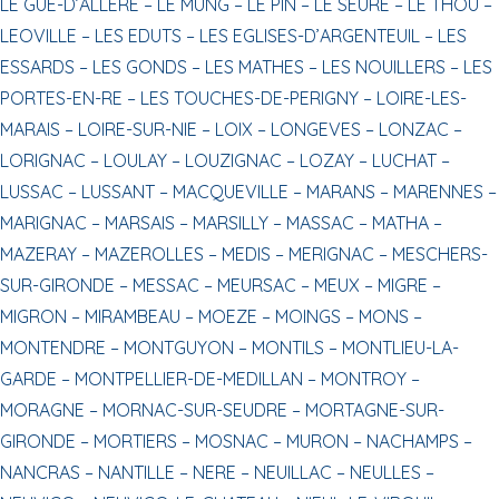
LE GUE-D’ALLERE –
LE MUNG –
LE PIN –
LE SEURE –
LE THOU –
LEOVILLE –
LES EDUTS –
LES EGLISES-D’ARGENTEUIL –
LES
ESSARDS –
LES GONDS –
LES MATHES –
LES NOUILLERS –
LES
PORTES-EN-RE –
LES TOUCHES-DE-PERIGNY –
LOIRE-LES-
MARAIS –
LOIRE-SUR-NIE –
LOIX –
LONGEVES –
LONZAC –
LORIGNAC –
LOULAY –
LOUZIGNAC –
LOZAY –
LUCHAT –
LUSSAC –
LUSSANT –
MACQUEVILLE –
MARANS –
MARENNES –
MARIGNAC –
MARSAIS –
MARSILLY –
MASSAC –
MATHA –
MAZERAY –
MAZEROLLES –
MEDIS –
MERIGNAC –
MESCHERS-
SUR-GIRONDE –
MESSAC –
MEURSAC –
MEUX –
MIGRE –
MIGRON –
MIRAMBEAU –
MOEZE –
MOINGS –
MONS –
MONTENDRE –
MONTGUYON –
MONTILS –
MONTLIEU-LA-
GARDE –
MONTPELLIER-DE-MEDILLAN –
MONTROY –
MORAGNE –
MORNAC-SUR-SEUDRE –
MORTAGNE-SUR-
GIRONDE –
MORTIERS –
MOSNAC –
MURON –
NACHAMPS –
NANCRAS –
NANTILLE –
NERE –
NEUILLAC –
NEULLES –