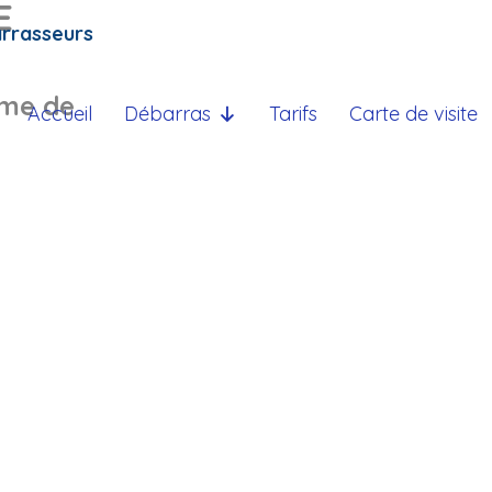
E
arrasseurs
ème de
Accueil
Débarras
Tarifs
Carte de visite