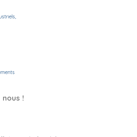
triels,
tements
 nous !