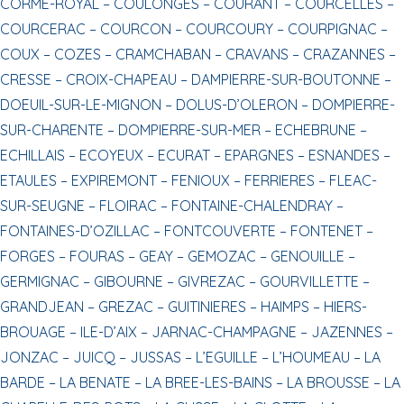
CORME-ROYAL –
COULONGES –
COURANT –
COURCELLES –
COURCERAC –
COURCON –
COURCOURY –
COURPIGNAC –
COUX –
COZES –
CRAMCHABAN –
CRAVANS –
CRAZANNES –
CRESSE –
CROIX-CHAPEAU –
DAMPIERRE-SUR-BOUTONNE –
DOEUIL-SUR-LE-MIGNON –
DOLUS-D’OLERON –
DOMPIERRE-
SUR-CHARENTE –
DOMPIERRE-SUR-MER –
ECHEBRUNE –
ECHILLAIS –
ECOYEUX –
ECURAT –
EPARGNES –
ESNANDES –
ETAULES –
EXPIREMONT –
FENIOUX –
FERRIERES –
FLEAC-
SUR-SEUGNE –
FLOIRAC –
FONTAINE-CHALENDRAY –
FONTAINES-D’OZILLAC –
FONTCOUVERTE –
FONTENET –
FORGES –
FOURAS –
GEAY –
GEMOZAC –
GENOUILLE –
GERMIGNAC –
GIBOURNE –
GIVREZAC –
GOURVILLETTE –
GRANDJEAN –
GREZAC –
GUITINIERES –
HAIMPS –
HIERS-
BROUAGE –
ILE-D’AIX –
JARNAC-CHAMPAGNE –
JAZENNES –
JONZAC –
JUICQ –
JUSSAS –
L’EGUILLE –
L’HOUMEAU –
LA
BARDE –
LA BENATE –
LA BREE-LES-BAINS –
LA BROUSSE –
LA