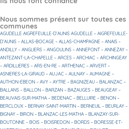
Ils nous font confiance
Nous sommes présent sur toutes ces
communes
AGUDELLE
AIGREFEUILLE-D’AUNIS
AGUDELLE –
AIGREFEUILLE-
D’AUNIS –
ALLAS-BOCAGE –
ALLAS-CHAMPAGNE –
ANAIS –
ANDILLY –
ANGLIERS –
ANGOULINS –
ANNEPONT –
ANNEZAY –
ANTEZANT-LA-CHAPELLE –
ARCES –
ARCHIAC –
ARCHINGEAY
–
ARDILLIERES –
ARS-EN-RE –
ARTHENAC –
ARVERT –
ASNIERES-LA-GIRAUD –
AUJAC –
AULNAY –
AUMAGNE –
AUTHON-EBEON –
AVY –
AYTRE –
BAGNIZEAU –
BALANZAC –
BALLANS –
BALLON –
BARZAN –
BAZAUGES –
BEAUGEAY –
BEAUVAIS-SUR-MATHA –
BEDENAC –
BELLUIRE –
BENON –
BERCLOUX –
BERNAY-SAINT-MARTIN –
BERNEUIL –
BEURLAY –
BIGNAY –
BIRON –
BLANZAC-LES-MATHA –
BLANZAY-SUR-
BOUTONNE –
BOIS –
BOISREDON –
BORDS –
BORESSE-ET-