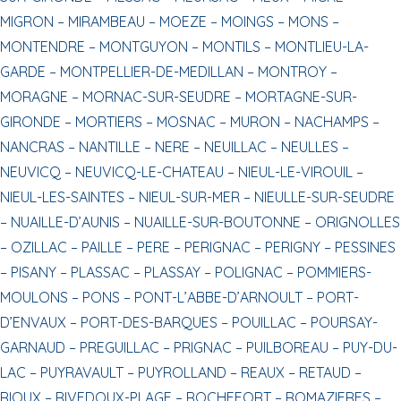
MIGRON –
MIRAMBEAU –
MOEZE –
MOINGS –
MONS –
MONTENDRE –
MONTGUYON –
MONTILS –
MONTLIEU-LA-
GARDE –
MONTPELLIER-DE-MEDILLAN –
MONTROY –
MORAGNE –
MORNAC-SUR-SEUDRE –
MORTAGNE-SUR-
GIRONDE –
MORTIERS –
MOSNAC –
MURON –
NACHAMPS –
NANCRAS –
NANTILLE –
NERE –
NEUILLAC –
NEULLES –
NEUVICQ –
NEUVICQ-LE-CHATEAU –
NIEUL-LE-VIROUIL –
NIEUL-LES-SAINTES –
NIEUL-SUR-MER –
NIEULLE-SUR-SEUDRE
–
NUAILLE-D’AUNIS –
NUAILLE-SUR-BOUTONNE –
ORIGNOLLES
–
OZILLAC –
PAILLE –
PERE –
PERIGNAC –
PERIGNY –
PESSINES
–
PISANY –
PLASSAC –
PLASSAY –
POLIGNAC –
POMMIERS-
MOULONS –
PONS –
PONT-L’ABBE-D’ARNOULT –
PORT-
D’ENVAUX –
PORT-DES-BARQUES –
POUILLAC –
POURSAY-
GARNAUD –
PREGUILLAC –
PRIGNAC –
PUILBOREAU –
PUY-DU-
LAC –
PUYRAVAULT –
PUYROLLAND –
REAUX –
RETAUD –
RIOUX –
RIVEDOUX-PLAGE –
ROCHEFORT –
ROMAZIERES –