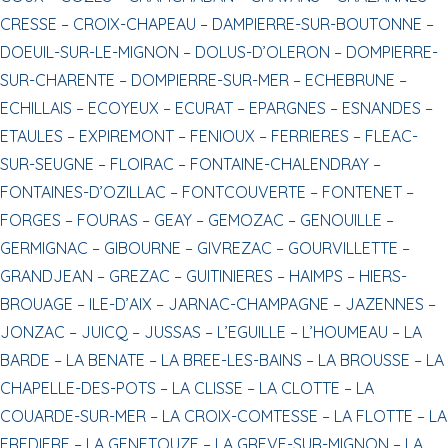
CRESSE –
CROIX-CHAPEAU –
DAMPIERRE-SUR-BOUTONNE –
DOEUIL-SUR-LE-MIGNON –
DOLUS-D’OLERON –
DOMPIERRE-
SUR-CHARENTE –
DOMPIERRE-SUR-MER –
ECHEBRUNE –
ECHILLAIS –
ECOYEUX –
ECURAT –
EPARGNES –
ESNANDES –
ETAULES –
EXPIREMONT –
FENIOUX –
FERRIERES –
FLEAC-
SUR-SEUGNE –
FLOIRAC –
FONTAINE-CHALENDRAY –
FONTAINES-D’OZILLAC –
FONTCOUVERTE –
FONTENET –
FORGES –
FOURAS –
GEAY –
GEMOZAC –
GENOUILLE –
GERMIGNAC –
GIBOURNE –
GIVREZAC –
GOURVILLETTE –
GRANDJEAN –
GREZAC –
GUITINIERES –
HAIMPS –
HIERS-
BROUAGE –
ILE-D’AIX –
JARNAC-CHAMPAGNE –
JAZENNES –
JONZAC –
JUICQ –
JUSSAS –
L’EGUILLE –
L’HOUMEAU –
LA
BARDE –
LA BENATE –
LA BREE-LES-BAINS –
LA BROUSSE –
LA
CHAPELLE-DES-POTS –
LA CLISSE –
LA CLOTTE –
LA
COUARDE-SUR-MER –
LA CROIX-COMTESSE –
LA FLOTTE –
LA
FREDIERE –
LA GENETOUZE –
LA GREVE-SUR-MIGNON –
LA