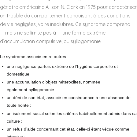
gériatre américaine Allison N. Clark en 1975 pour caractériser
un trouble du comportement conduisant à des conditions
de vie négligées, voire insalubres. Ce syndrome comprend
— mais ne se limite pas à — une forme extrême
d’accumulation compulsive, ou syllogomanie.
Le syndrome associe entre autres
:
une négligence parfois extrême de l’hygiène corporelle et
domestique
une accumulation d’objets hétéroclites, nommée
également
syllogomanie
un déni de son état, associé en conséquence à une absence de
toute honte ;
un isolement social selon les critères habituellement admis dans sa
culture ;
un refus d’aide concernant cet état, celle-ci étant vécue comme
intrusive ;