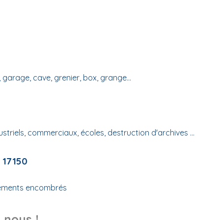
garage, cave, grenier, box, grange...
riels, commerciaux, écoles, destruction d'archives ...
 17150
rtements encombrés
 nous !