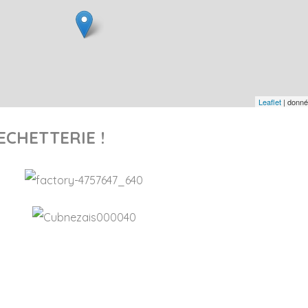
Leaflet
| donn
ECHETTERIE !