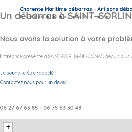
Skip
Charente Maritime débarras – Artisans déb
Un débarras à SAINT-SORLI
to
Le spécialiste du débarras en Charente Maritime
content
Nous avons la solution à votre probl
Entreprise présente à SAINT-SORLIN-DE-CONAC depuis plus d
Je souhaite étre rappelé !
Contactez nous pour un devis !
06 27 67 63 85 - 06 75 63 30 48
+