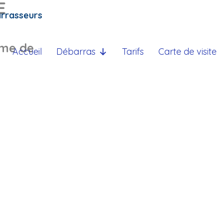
E
arrasseurs
ème de
Accueil
Débarras
Tarifs
Carte de visite