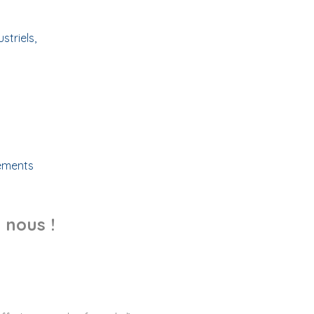
triels,
tements
 nous !