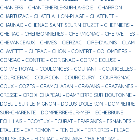
CHANIERS –
CHANTEMERLE-SUR-LA-SOIE –
CHARRON –
CHARTUZAC –
CHATELAILLON-PLAGE –
CHATENET –
CHAUNAC –
CHENAC-SAINT-SEURIN-D’UZET –
CHEPNIERS –
CHERAC –
CHERBONNIERES –
CHERMIGNAC –
CHERVETTES –
CHEVANCEAUX –
CHIVES –
CIERZAC –
CIRE-D’AUNIS –
CLAM –
CLAVETTE –
CLERAC –
CLION –
COIVERT –
COLOMBIERS –
CONSAC –
CONTRE –
CORIGNAC –
CORME-ECLUSE –
CORME-ROYAL –
COULONGES –
COURANT –
COURCELLES –
COURCERAC –
COURCON –
COURCOURY –
COURPIGNAC –
COUX –
COZES –
CRAMCHABAN –
CRAVANS –
CRAZANNES –
CRESSE –
CROIX-CHAPEAU –
DAMPIERRE-SUR-BOUTONNE –
DOEUIL-SUR-LE-MIGNON –
DOLUS-D’OLERON –
DOMPIERRE-
SUR-CHARENTE –
DOMPIERRE-SUR-MER –
ECHEBRUNE –
ECHILLAIS –
ECOYEUX –
ECURAT –
EPARGNES –
ESNANDES –
ETAULES –
EXPIREMONT –
FENIOUX –
FERRIERES –
FLEAC-
SUR-SEUGNE –
FLOIRAC –
FONTAINE-CHALENDRAY –