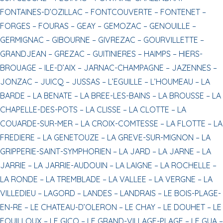
FONTAINES-D’OZILLAC –
FONTCOUVERTE –
FONTENET –
FORGES –
FOURAS –
GEAY –
GEMOZAC –
GENOUILLE –
GERMIGNAC –
GIBOURNE –
GIVREZAC –
GOURVILLETTE –
GRANDJEAN –
GREZAC –
GUITINIERES –
HAIMPS –
HIERS-
BROUAGE –
ILE-D’AIX –
JARNAC-CHAMPAGNE –
JAZENNES –
JONZAC –
JUICQ –
JUSSAS –
L’EGUILLE –
L’HOUMEAU –
LA
BARDE –
LA BENATE –
LA BREE-LES-BAINS –
LA BROUSSE –
LA
CHAPELLE-DES-POTS –
LA CLISSE –
LA CLOTTE –
LA
COUARDE-SUR-MER –
LA CROIX-COMTESSE –
LA FLOTTE –
LA
FREDIERE –
LA GENETOUZE –
LA GREVE-SUR-MIGNON –
LA
GRIPPERIE-SAINT-SYMPHORIEN –
LA JARD –
LA JARNE –
LA
JARRIE –
LA JARRIE-AUDOUIN –
LA LAIGNE –
LA ROCHELLE –
LA RONDE –
LA TREMBLADE –
LA VALLEE –
LA VERGNE –
LA
VILLEDIEU –
LAGORD –
LANDES –
LANDRAIS –
LE BOIS-PLAGE-
EN-RE –
LE CHATEAU-D’OLERON –
LE CHAY –
LE DOUHET –
LE
FOUILLOUX –
LE GICQ –
LE GRAND-VILLAGE-PLAGE –
LE GUA –