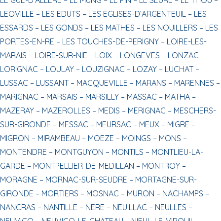
LEOVILLE –
LES EDUTS –
LES EGLISES-D’ARGENTEUIL –
LES
ESSARDS –
LES GONDS –
LES MATHES –
LES NOUILLERS –
LES
PORTES-EN-RE –
LES TOUCHES-DE-PERIGNY –
LOIRE-LES-
MARAIS –
LOIRE-SUR-NIE –
LOIX –
LONGEVES –
LONZAC –
LORIGNAC –
LOULAY –
LOUZIGNAC –
LOZAY –
LUCHAT –
LUSSAC –
LUSSANT –
MACQUEVILLE –
MARANS –
MARENNES –
MARIGNAC –
MARSAIS –
MARSILLY –
MASSAC –
MATHA –
MAZERAY –
MAZEROLLES –
MEDIS –
MERIGNAC –
MESCHERS-
SUR-GIRONDE –
MESSAC –
MEURSAC –
MEUX –
MIGRE –
MIGRON –
MIRAMBEAU –
MOEZE –
MOINGS –
MONS –
MONTENDRE –
MONTGUYON –
MONTILS –
MONTLIEU-LA-
GARDE –
MONTPELLIER-DE-MEDILLAN –
MONTROY –
MORAGNE –
MORNAC-SUR-SEUDRE –
MORTAGNE-SUR-
GIRONDE –
MORTIERS –
MOSNAC –
MURON –
NACHAMPS –
NANCRAS –
NANTILLE –
NERE –
NEUILLAC –
NEULLES –
NEUVICQ –
NEUVICQ-LE-CHATEAU –
NIEUL-LE-VIROUIL –