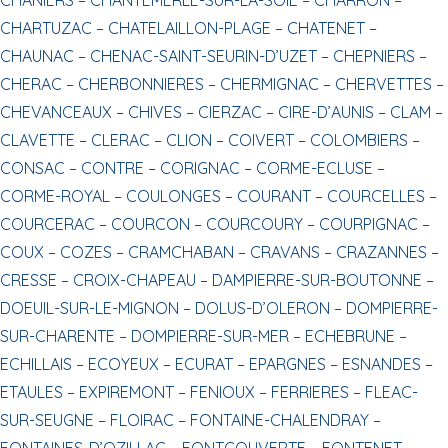
CHARTUZAC –
CHATELAILLON-PLAGE –
CHATENET –
CHAUNAC –
CHENAC-SAINT-SEURIN-D’UZET –
CHEPNIERS –
CHERAC –
CHERBONNIERES –
CHERMIGNAC –
CHERVETTES –
CHEVANCEAUX –
CHIVES –
CIERZAC –
CIRE-D’AUNIS –
CLAM –
CLAVETTE –
CLERAC –
CLION –
COIVERT –
COLOMBIERS –
CONSAC –
CONTRE –
CORIGNAC –
CORME-ECLUSE –
CORME-ROYAL –
COULONGES –
COURANT –
COURCELLES –
COURCERAC –
COURCON –
COURCOURY –
COURPIGNAC –
COUX –
COZES –
CRAMCHABAN –
CRAVANS –
CRAZANNES –
CRESSE –
CROIX-CHAPEAU –
DAMPIERRE-SUR-BOUTONNE –
DOEUIL-SUR-LE-MIGNON –
DOLUS-D’OLERON –
DOMPIERRE-
SUR-CHARENTE –
DOMPIERRE-SUR-MER –
ECHEBRUNE –
ECHILLAIS –
ECOYEUX –
ECURAT –
EPARGNES –
ESNANDES –
ETAULES –
EXPIREMONT –
FENIOUX –
FERRIERES –
FLEAC-
SUR-SEUGNE –
FLOIRAC –
FONTAINE-CHALENDRAY –
FONTAINES-D’OZILLAC –
FONTCOUVERTE –
FONTENET –