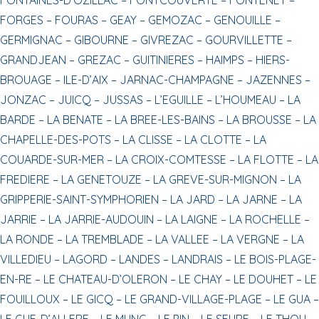
FORGES –
FOURAS –
GEAY –
GEMOZAC –
GENOUILLE –
GERMIGNAC –
GIBOURNE –
GIVREZAC –
GOURVILLETTE –
GRANDJEAN –
GREZAC –
GUITINIERES –
HAIMPS –
HIERS-
BROUAGE –
ILE-D’AIX –
JARNAC-CHAMPAGNE –
JAZENNES –
JONZAC –
JUICQ –
JUSSAS –
L’EGUILLE –
L’HOUMEAU –
LA
BARDE –
LA BENATE –
LA BREE-LES-BAINS –
LA BROUSSE –
LA
CHAPELLE-DES-POTS –
LA CLISSE –
LA CLOTTE –
LA
COUARDE-SUR-MER –
LA CROIX-COMTESSE –
LA FLOTTE –
LA
FREDIERE –
LA GENETOUZE –
LA GREVE-SUR-MIGNON –
LA
GRIPPERIE-SAINT-SYMPHORIEN –
LA JARD –
LA JARNE –
LA
JARRIE –
LA JARRIE-AUDOUIN –
LA LAIGNE –
LA ROCHELLE –
LA RONDE –
LA TREMBLADE –
LA VALLEE –
LA VERGNE –
LA
VILLEDIEU –
LAGORD –
LANDES –
LANDRAIS –
LE BOIS-PLAGE-
EN-RE –
LE CHATEAU-D’OLERON –
LE CHAY –
LE DOUHET –
LE
FOUILLOUX –
LE GICQ –
LE GRAND-VILLAGE-PLAGE –
LE GUA –
LE GUE-D’ALLERE –
LE MUNG –
LE PIN –
LE SEURE –
LE THOU –