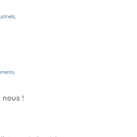
triels,
tements
 nous !