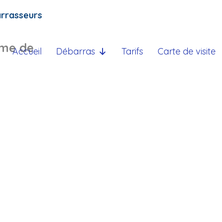
arrasseurs
ème de
Accueil
Débarras
Tarifs
Carte de visite