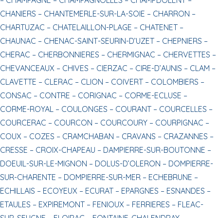
CHANIERS –
CHANTEMERLE-SUR-LA-SOIE –
CHARRON –
CHARTUZAC –
CHATELAILLON-PLAGE –
CHATENET –
CHAUNAC –
CHENAC-SAINT-SEURIN-D’UZET –
CHEPNIERS –
CHERAC –
CHERBONNIERES –
CHERMIGNAC –
CHERVETTES –
CHEVANCEAUX –
CHIVES –
CIERZAC –
CIRE-D’AUNIS –
CLAM –
CLAVETTE –
CLERAC –
CLION –
COIVERT –
COLOMBIERS –
CONSAC –
CONTRE –
CORIGNAC –
CORME-ECLUSE –
CORME-ROYAL –
COULONGES –
COURANT –
COURCELLES –
COURCERAC –
COURCON –
COURCOURY –
COURPIGNAC –
COUX –
COZES –
CRAMCHABAN –
CRAVANS –
CRAZANNES –
CRESSE –
CROIX-CHAPEAU –
DAMPIERRE-SUR-BOUTONNE –
DOEUIL-SUR-LE-MIGNON –
DOLUS-D’OLERON –
DOMPIERRE-
SUR-CHARENTE –
DOMPIERRE-SUR-MER –
ECHEBRUNE –
ECHILLAIS –
ECOYEUX –
ECURAT –
EPARGNES –
ESNANDES –
ETAULES –
EXPIREMONT –
FENIOUX –
FERRIERES –
FLEAC-
SUR-SEUGNE –
FLOIRAC –
FONTAINE-CHALENDRAY –