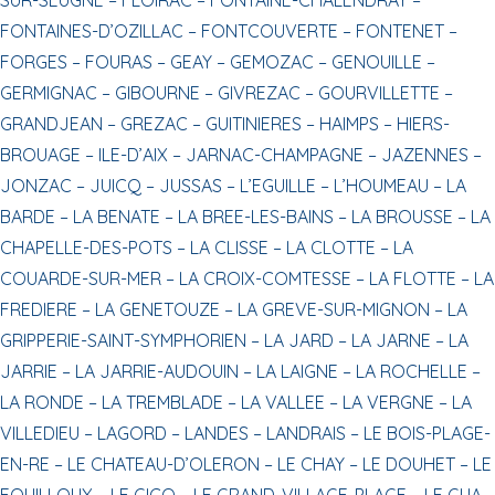
FONTAINES-D’OZILLAC –
FONTCOUVERTE –
FONTENET –
FORGES –
FOURAS –
GEAY –
GEMOZAC –
GENOUILLE –
GERMIGNAC –
GIBOURNE –
GIVREZAC –
GOURVILLETTE –
GRANDJEAN –
GREZAC –
GUITINIERES –
HAIMPS –
HIERS-
BROUAGE –
ILE-D’AIX –
JARNAC-CHAMPAGNE –
JAZENNES –
JONZAC –
JUICQ –
JUSSAS –
L’EGUILLE –
L’HOUMEAU –
LA
BARDE –
LA BENATE –
LA BREE-LES-BAINS –
LA BROUSSE –
LA
CHAPELLE-DES-POTS –
LA CLISSE –
LA CLOTTE –
LA
COUARDE-SUR-MER –
LA CROIX-COMTESSE –
LA FLOTTE –
LA
FREDIERE –
LA GENETOUZE –
LA GREVE-SUR-MIGNON –
LA
GRIPPERIE-SAINT-SYMPHORIEN –
LA JARD –
LA JARNE –
LA
JARRIE –
LA JARRIE-AUDOUIN –
LA LAIGNE –
LA ROCHELLE –
LA RONDE –
LA TREMBLADE –
LA VALLEE –
LA VERGNE –
LA
VILLEDIEU –
LAGORD –
LANDES –
LANDRAIS –
LE BOIS-PLAGE-
EN-RE –
LE CHATEAU-D’OLERON –
LE CHAY –
LE DOUHET –
LE
FOUILLOUX –
LE GICQ –
LE GRAND-VILLAGE-PLAGE –
LE GUA –