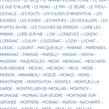
LE GUE-D’ALLERE –
LE MUNG –
LE PIN –
LE SEURE –
LE THOU –
LEOVILLE –
LES EDUTS –
LES EGLISES-D’ARGENTEUIL –
LES
ESSARDS –
LES GONDS –
LES MATHES –
LES NOUILLERS –
LES
PORTES-EN-RE –
LES TOUCHES-DE-PERIGNY –
LOIRE-LES-
MARAIS –
LOIRE-SUR-NIE –
LOIX –
LONGEVES –
LONZAC –
LORIGNAC –
LOULAY –
LOUZIGNAC –
LOZAY –
LUCHAT –
LUSSAC –
LUSSANT –
MACQUEVILLE –
MARANS –
MARENNES –
MARIGNAC –
MARSAIS –
MARSILLY –
MASSAC –
MATHA –
MAZERAY –
MAZEROLLES –
MEDIS –
MERIGNAC –
MESCHERS-
SUR-GIRONDE –
MESSAC –
MEURSAC –
MEUX –
MIGRE –
MIGRON –
MIRAMBEAU –
MOEZE –
MOINGS –
MONS –
MONTENDRE –
MONTGUYON –
MONTILS –
MONTLIEU-LA-
GARDE –
MONTPELLIER-DE-MEDILLAN –
MONTROY –
MORAGNE –
MORNAC-SUR-SEUDRE –
MORTAGNE-SUR-
GIRONDE –
MORTIERS –
MOSNAC –
MURON –
NACHAMPS –
NANCRAS –
NANTILLE –
NERE –
NEUILLAC –
NEULLES –