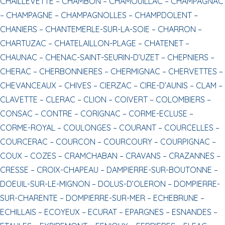
CHAILLEVETTE –
CHAMBON –
CHAMOUILLAC –
CHAMPAGNAC
–
CHAMPAGNE –
CHAMPAGNOLLES –
CHAMPDOLENT –
CHANIERS –
CHANTEMERLE-SUR-LA-SOIE –
CHARRON –
CHARTUZAC –
CHATELAILLON-PLAGE –
CHATENET –
CHAUNAC –
CHENAC-SAINT-SEURIN-D’UZET –
CHEPNIERS –
CHERAC –
CHERBONNIERES –
CHERMIGNAC –
CHERVETTES –
CHEVANCEAUX –
CHIVES –
CIERZAC –
CIRE-D’AUNIS –
CLAM –
CLAVETTE –
CLERAC –
CLION –
COIVERT –
COLOMBIERS –
CONSAC –
CONTRE –
CORIGNAC –
CORME-ECLUSE –
CORME-ROYAL –
COULONGES –
COURANT –
COURCELLES –
COURCERAC –
COURCON –
COURCOURY –
COURPIGNAC –
COUX –
COZES –
CRAMCHABAN –
CRAVANS –
CRAZANNES –
CRESSE –
CROIX-CHAPEAU –
DAMPIERRE-SUR-BOUTONNE –
DOEUIL-SUR-LE-MIGNON –
DOLUS-D’OLERON –
DOMPIERRE-
SUR-CHARENTE –
DOMPIERRE-SUR-MER –
ECHEBRUNE –
ECHILLAIS –
ECOYEUX –
ECURAT –
EPARGNES –
ESNANDES –