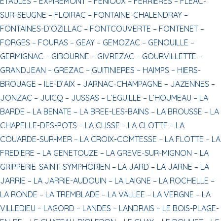
ETAULES –
EXPIREMONT –
FENIOUX –
FERRIERES –
FLEAC-
SUR-SEUGNE –
FLOIRAC –
FONTAINE-CHALENDRAY –
FONTAINES-D’OZILLAC –
FONTCOUVERTE –
FONTENET –
FORGES –
FOURAS –
GEAY –
GEMOZAC –
GENOUILLE –
GERMIGNAC –
GIBOURNE –
GIVREZAC –
GOURVILLETTE –
GRANDJEAN –
GREZAC –
GUITINIERES –
HAIMPS –
HIERS-
BROUAGE –
ILE-D’AIX –
JARNAC-CHAMPAGNE –
JAZENNES –
JONZAC –
JUICQ –
JUSSAS –
L’EGUILLE –
L’HOUMEAU –
LA
BARDE –
LA BENATE –
LA BREE-LES-BAINS –
LA BROUSSE –
LA
CHAPELLE-DES-POTS –
LA CLISSE –
LA CLOTTE –
LA
COUARDE-SUR-MER –
LA CROIX-COMTESSE –
LA FLOTTE –
LA
FREDIERE –
LA GENETOUZE –
LA GREVE-SUR-MIGNON –
LA
GRIPPERIE-SAINT-SYMPHORIEN –
LA JARD –
LA JARNE –
LA
JARRIE –
LA JARRIE-AUDOUIN –
LA LAIGNE –
LA ROCHELLE –
LA RONDE –
LA TREMBLADE –
LA VALLEE –
LA VERGNE –
LA
VILLEDIEU –
LAGORD –
LANDES –
LANDRAIS –
LE BOIS-PLAGE-