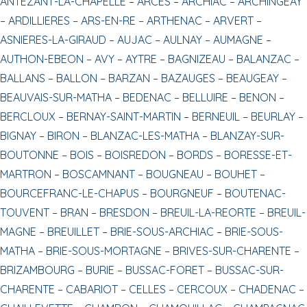
ANTEZANT-LA-CHAPELLE –
ARCES –
ARCHIAC –
ARCHINGEAY
–
ARDILLIERES –
ARS-EN-RE –
ARTHENAC –
ARVERT –
ASNIERES-LA-GIRAUD –
AUJAC –
AULNAY –
AUMAGNE –
AUTHON-EBEON –
AVY –
AYTRE –
BAGNIZEAU –
BALANZAC –
BALLANS –
BALLON –
BARZAN –
BAZAUGES –
BEAUGEAY –
BEAUVAIS-SUR-MATHA –
BEDENAC –
BELLUIRE –
BENON –
BERCLOUX –
BERNAY-SAINT-MARTIN –
BERNEUIL –
BEURLAY –
BIGNAY –
BIRON –
BLANZAC-LES-MATHA –
BLANZAY-SUR-
BOUTONNE –
BOIS –
BOISREDON –
BORDS –
BORESSE-ET-
MARTRON –
BOSCAMNANT –
BOUGNEAU –
BOUHET –
BOURCEFRANC-LE-CHAPUS –
BOURGNEUF –
BOUTENAC-
TOUVENT –
BRAN –
BRESDON –
BREUIL-LA-REORTE –
BREUIL-
MAGNE –
BREUILLET –
BRIE-SOUS-ARCHIAC –
BRIE-SOUS-
MATHA –
BRIE-SOUS-MORTAGNE –
BRIVES-SUR-CHARENTE –
BRIZAMBOURG –
BURIE –
BUSSAC-FORET –
BUSSAC-SUR-
CHARENTE –
CABARIOT –
CELLES –
CERCOUX –
CHADENAC –