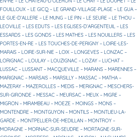
EN-RE –
LE CHATEAU-D’OLERON –
LE CHAY –
LE DOUHET –
LE
FOUILLOUX –
LE GICQ –
LE GRAND-VILLAGE-PLAGE –
LE GUA –
LE GUE-D’ALLERE –
LE MUNG –
LE PIN –
LE SEURE –
LE THOU –
LEOVILLE –
LES EDUTS –
LES EGLISES-D’ARGENTEUIL –
LES
ESSARDS –
LES GONDS –
LES MATHES –
LES NOUILLERS –
LES
PORTES-EN-RE –
LES TOUCHES-DE-PERIGNY –
LOIRE-LES-
MARAIS –
LOIRE-SUR-NIE –
LOIX –
LONGEVES –
LONZAC –
LORIGNAC –
LOULAY –
LOUZIGNAC –
LOZAY –
LUCHAT –
LUSSAC –
LUSSANT –
MACQUEVILLE –
MARANS –
MARENNES –
MARIGNAC –
MARSAIS –
MARSILLY –
MASSAC –
MATHA –
MAZERAY –
MAZEROLLES –
MEDIS –
MERIGNAC –
MESCHERS-
SUR-GIRONDE –
MESSAC –
MEURSAC –
MEUX –
MIGRE –
MIGRON –
MIRAMBEAU –
MOEZE –
MOINGS –
MONS –
MONTENDRE –
MONTGUYON –
MONTILS –
MONTLIEU-LA-
GARDE –
MONTPELLIER-DE-MEDILLAN –
MONTROY –
MORAGNE –
MORNAC-SUR-SEUDRE –
MORTAGNE-SUR-