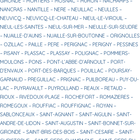
GIRONDE –
MORTIERS –
MOSNAC –
MURON –
NACHAMPS –
NANCRAS –
NANTILLE –
NERE –
NEUILLAC –
NEULLES –
NEUVICQ –
NEUVICQ-LE-CHATEAU –
NIEUL-LE-VIROUIL –
NIEUL-LES-SAINTES –
NIEUL-SUR-MER –
NIEULLE-SUR-SEUDRE
–
NUAILLE-D’AUNIS –
NUAILLE-SUR-BOUTONNE –
ORIGNOLLES
–
OZILLAC –
PAILLE –
PERE –
PERIGNAC –
PERIGNY –
PESSINES
–
PISANY –
PLASSAC –
PLASSAY –
POLIGNAC –
POMMIERS-
MOULONS –
PONS –
PONT-L’ABBE-D’ARNOULT –
PORT-
D’ENVAUX –
PORT-DES-BARQUES –
POUILLAC –
POURSAY-
GARNAUD –
PREGUILLAC –
PRIGNAC –
PUILBOREAU –
PUY-DU-
LAC –
PUYRAVAULT –
PUYROLLAND –
REAUX –
RETAUD –
RIOUX –
RIVEDOUX-PLAGE –
ROCHEFORT –
ROMAZIERES –
ROMEGOUX –
ROUFFIAC –
ROUFFIGNAC –
ROYAN –
SABLONCEAUX –
SAINT-AGNANT –
SAINT-AIGULIN –
SAINT-
ANDRE-DE-LIDON –
SAINT-AUGUSTIN –
SAINT-BONNET-SUR-
GIRONDE –
SAINT-BRIS-DES-BOIS –
SAINT-CESAIRE –
SAINT-